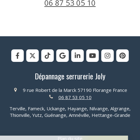
06 87 53 05 10
Dépannage serrurerie Joly
9 rue Robert de la Marck
57190
Florange
France
06 87 53 05 10
Terville, Fameck, Uckange, Hayange, Nilvange, Algrange,
Thionville, Yutz, Guénange, Amnéville, Hettange-Grande
Plan du site