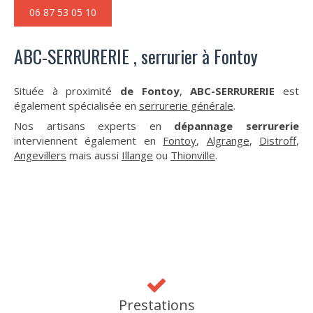
06 87 53 05 10
ABC-SERRURERIE , serrurier à Fontoy
Située à proximité
de Fontoy
,
ABC-SERRURERIE
est
également spécialisée en
serrurerie générale
.
Nos artisans experts en
dépannage serrurerie
interviennent également en
Fontoy
,
Algrange
,
Distroff
,
Angevillers
mais aussi
Illange
ou
Thionville
.
Prestations