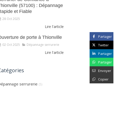
Thionville (57100) : Dépannage
Rapide et Fiable
28 Oct 2025
Lire l'article
Partager
uverture de porte à Thionville
02 Oct 2025
Dépannage serrurerie
Twitter
Lire l'article
Partager
Partager
Catégories
Envoyer
Copier
épannage serrurerie
(5)