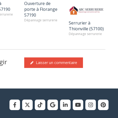
à
Ouverture de
57190
porte à Florange
rrurerie
57190
Dépannage serrurerie
Serrurier à
Thionville (57100)
Dépannage serrurerie
gir
Laisser un commentaire