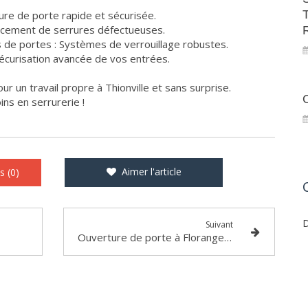
ure de porte rapide et sécurisée.
acement de serrures défectueuses.
us de portes : Systèmes de verrouillage robustes.
Sécurisation avancée de vos entrées.
ur un travail propre à Thionville et sans surprise.
O
ns en serrurerie !
Aimer l'article
s (0)
D
Suivant
Ouverture de porte à Florange 57190